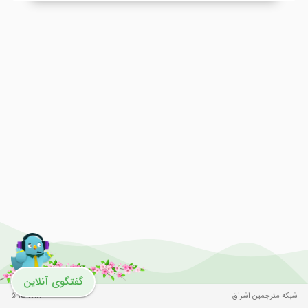
گفتگوی آنلاین
شبکه مترجمین اشراق
5.15.288