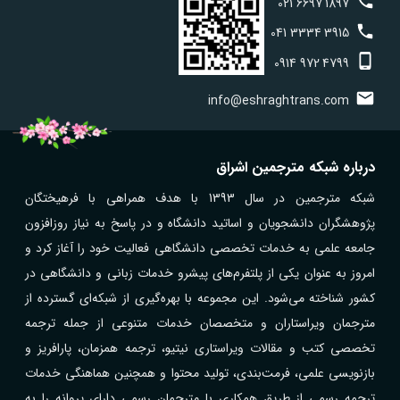
021
6697
1897
041
3334
3915
0914
972
4799
info@eshraghtrans.com
درباره شبکه مترجمین اشراق
شبکه مترجمین در سال 1393 با هدف همراهی با فرهیختگان
پژوهشگران دانشجویان و اساتید دانشگاه و در پاسخ به نیاز روزافزون
جامعه علمی به خدمات تخصصی دانشگاهی فعالیت خود را آغاز کرد و
امروز به عنوان یکی از پلتفرم‌های پیشرو خدمات زبانی و دانشگاهی در
کشور شناخته می‌شود. این مجموعه با بهره‌گیری از شبکه‌ای گسترده از
مترجمان ویراستاران و متخصصان خدمات متنوعی از جمله ترجمه
تخصصی کتب و مقالات ویراستاری نیتیو، ترجمه همزمان، پارافریز و
بازنویسی علمی، فرمت‌بندی، تولید محتوا و همچنین هماهنگی خدمات
ترجمه رسمی از طریق همکاری با مترجمان رسمی دارای پروانه را به