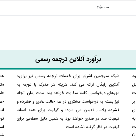
250000
برآورد آنلاین ترجمه رسمی
ود
شبکه مترجمین اشراق برای خدمات ترجمه رسمی نیز برآورد
هما
یل
آنلاین رایگان ارائه می کند. هزینه هر مدرک با توجه به
متر
ت
مهرهای درخواستی کاملا متفاوت خواهد بود. مدت زمان انجام
عا
بر
نیز بسته به درخواست مشتری در سه حالت عادی و فشرده و
حرف
دی
فشرده پلاس تعیین می شود؛ و کیفیت برای همه اسناد،
ان
ه
کیفیت صد در صدی خواهد بود به همین دلیل سطحی برای
تو
ت
کیفیت در نظر گرفته نشده است.
ب دقیقه (100 کلمه)
شو