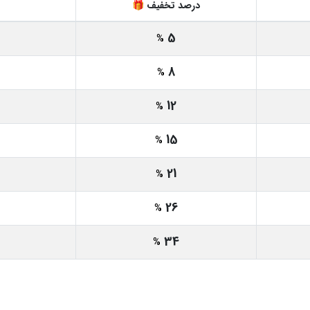
درصد تخفیف 🎁
5
%
8
%
12
%
15
%
21
%
26
%
34
%