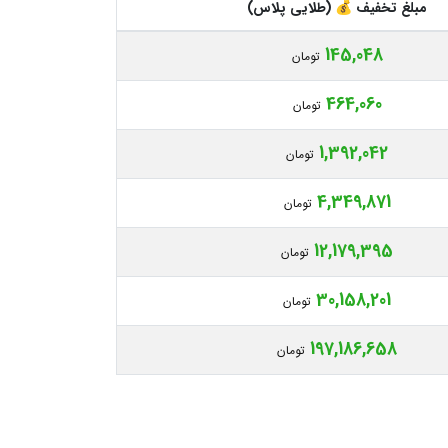
مبلغ تخفیف 💰 (طلایی پلاس)
145,048
تومان
464,060
تومان
1,392,042
تومان
4,349,871
تومان
12,179,395
تومان
30,158,201
تومان
197,186,658
تومان