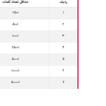
ردیف
حداقل تعداد کلمات
2501
1
5001
2
10001
3
25001
4
50001
5
100001
6
500001
7