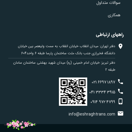
سوالات متداول
همکاری
راههای ارتباطی
دفتر تهران: میدان انقلاب خیابان انقلاب به سمت ولیعصر بین خیابان
دانشگاه فخررازی جنب بانک ملت ساختمان پارسا طبقه 6 واحد604
دفتر تبریز: خیابان امام خمینی (ره) میدان شهید بهشتی ساختمان سامان
طبقه 2
021
6697
1897
041
3334
3915
0914
972
4799
info@eshraghtrans.com