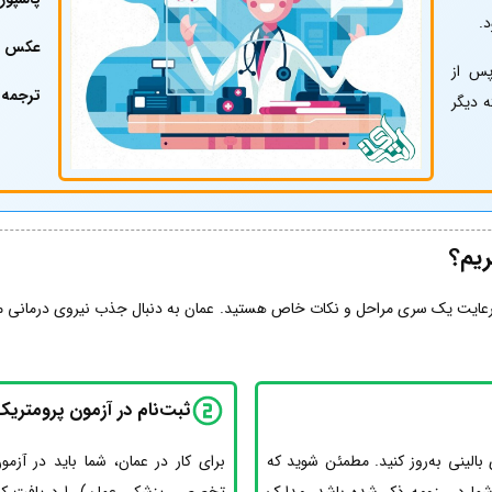
عکس پ
س از
ترجمه 
زمون، OMSB معمولاً 2 تا 4 هفته دیگر
یم؟
زمند رعایت یک سری مراحل و نکات خاص هستید. عمان به دنبال جذب نیروی درمان
ثبت‌نام در آزمون پرومتریک و
بالینی به‌روز کنید. مطمئن شوید که