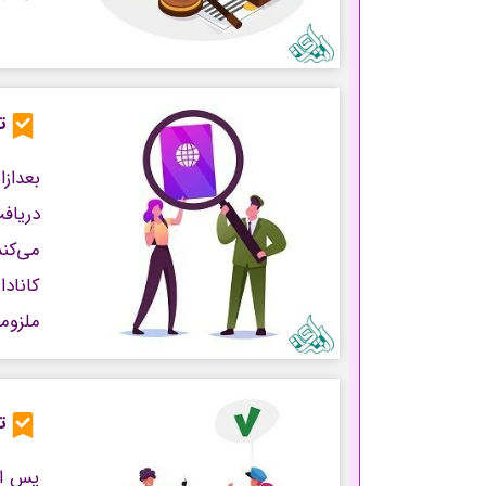
ت
بعداز
دریاف
می‌کند
کاناد
ملزوم
ت
پس از