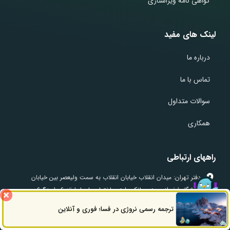
گواهی نامه ویراستاری
لینک های مفید
درباره ما
تماس با ما
سوالات متداول
همکاری
راههای ارتباطی
دفتر تهران: میدان انقلاب خیابان انقلاب به سمت ولیعصر بین خیابان
دانشگاه فخررازی جنب بانک ملت ساختمان پارسا طبقه 6 واحد604
دفتر تبریز: خیابان امام خمینی (ره) میدان شهید بهشتی ساختمان سامان
ترجمه رسمی نروژی در فسا؛ فوری و آنلاین
ثبت سفارش
راه های ارتباطی
طبقه 2