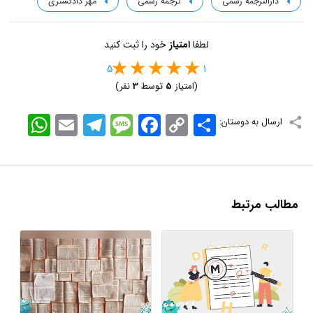
دارالترجمه رسمی
ترجمه رسمی
مهر دادگستری
لطفا
امتیاز
خود را ثبت کنید
5
1
(امتیاز
5
توسط
3
نفر)
اشتراک
Copy
Facebook
Message
Telegram
Email
WhatsApp
ارسال به دوستان:
Link
مطالب مرتبط