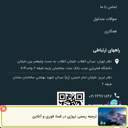
تماس با ما
سوالات متداول
همکاری
راههای ارتباطی
دفتر تهران: میدان انقلاب خیابان انقلاب به سمت ولیعصر بین خیابان
دانشگاه فخررازی جنب بانک ملت ساختمان پارسا طبقه 6 واحد604
دفتر تبریز: خیابان امام خمینی (ره) میدان شهید بهشتی ساختمان سامان
طبقه 2
021
6697
1897
041
3334
3915
0914
972
4799
ترجمه رسمی نروژی در فسا؛ فوری و آنلاین
ثبت سفارش
راه های ارتباطی
info@eshraghtrans.com