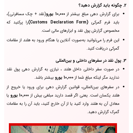
2. چگونه باید گزارش دهید؟
برای گزارش دهی مبلغ بیشتر از
10٬000 یورو
(نقد + چک مسافرتی)،
باید فرم گمرکی
(Customs Declaration Form)
را پرکنید که
مخصوص گزارش پول نقد و ابزارهای مالی است.
این فرم را می‌توانید به‌صورت آنلاین یا هنگام ورود به
هلند
از مقامات
گمرکی دریافت کنید.
3. پول نقد در سفرهای داخلی و بین‌المللی
در صورت سفر داخلی داخل
هلند
، نیازی به گزارش دهی پول نقد
ندارید مگر اینکه مبلغ شما از
10٬000 یورو
بیشتر باشد.
در سفرهای بین‌المللی، قوانین گزارش دهی برای ورود یا خروج از
هلند
یکسان است. یعنی اگر قصد دارید مبلغی بیش از
10٬000 یورو
یا
معادل آن به
هلند
وارد کنید یا از آن خارج کنید، باید آن را به مقامات
گمرک گزارش دهید.