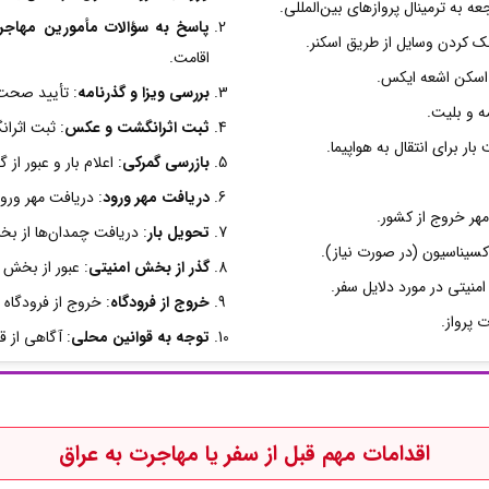
عه به ترمینال پروازهای بین‌المللی.
پاسخ به سؤالات مأمورین مهاجر
چک کردن وسایل از طریق اسکنر.
اقامت.
ی اسکن اشعه ایکس.
بررسی ویزا و گذرنامه
: تأیید صحت 
مه و بلیت.
ثبت اثرانگشت و عکس
: ثبت اثرا
ر برای انتقال به هواپیما.
بازرسی گمرکی
: اعلام بار و عبور ا
دریافت مهر ورود
: دریافت مهر ورو
مهر خروج از کشور.
تحویل بار
: دریافت چمدان‌ها از بخ
سیناسیون (در صورت نیاز).
گذر از بخش امنیتی
: عبور از بخش ا
امنیتی در مورد دلایل سفر.
خروج از فرودگاه
: خروج از فرودگاه
 پرواز.
توجه به قوانین محلی
: آگاهی از 
اقدامات مهم قبل از سفر یا مهاجرت به
عراق