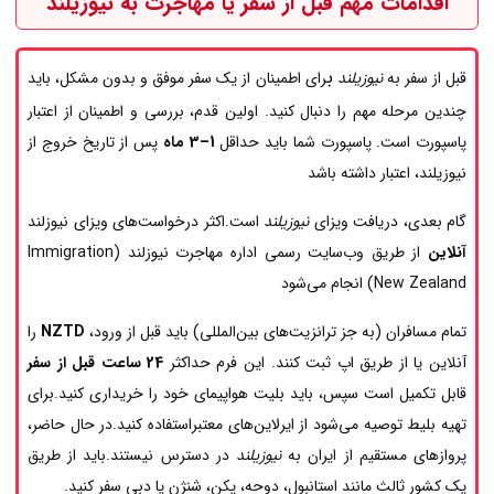
اقدامات مهم قبل از سفر یا مهاجرت به نیوزیلند
ب
قبل از سفر به
نیوزیلند
رای اطمینان از یک سفر موفق و بدون مشکل، باید
چندین مرحله مهم را دنبال کنید. اولین قدم، بررسی و اطمینان از اعتبار
پاسپورت است. پاسپورت شما باید حداقل
1–3 ماه
پس از تاریخ خروج از
نیوزیلند، اعتبار داشته باشد
گام بعدی، دریافت ویزای
نیوزیلند
است.اکثر درخواست‌های ویزای نیوزلند
آنلاین
از طریق وب‌سایت رسمی اداره مهاجرت نیوزلند (Immigration
New Zealand) انجام می‌شود
تمام مسافران (به جز ترانزیت‌های بین‌المللی) باید قبل از ورود،
NZTD
را
آنلاین یا از طریق اپ ثبت کنند. این فرم حداکثر
24 ساعت قبل از سفر
قابل تکمیل است سپس، باید بلیت هواپیمای خود را خریداری کنید.برای
تهیه بلیط توصیه می‌شود از ایرلاین‌های معتبراستفاده کنید.در حال حاضر،
پروازهای مستقیم از ایران به
نیوزیلند
در دسترس نیستند.باید از طریق
یک کشور ثالث مانند استانبول، دوحه، پکن، شنژن یا دبی سفر کنید.