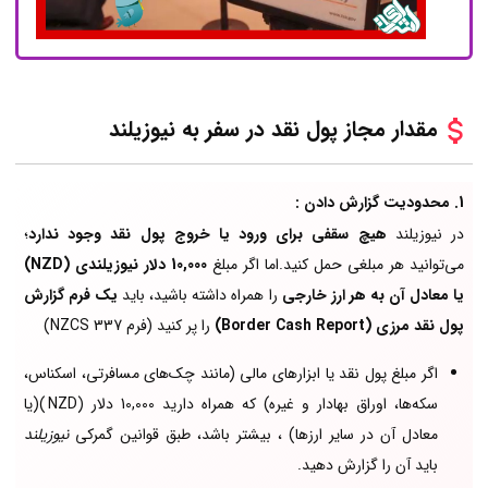
مقدار مجاز پول نقد در سفر به
نیوزیلند
1. محدودیت گزارش دادن :
در نیوزیلند
هیچ سقفی برای ورود یا خروج پول نقد وجود ندارد
؛
می‌توانید هر مبلغی حمل کنید.اما اگر مبلغ
10,000 دلار نیوزیلندی (NZD)
یا معادل آن به هر ارز خارجی
را همراه داشته باشید، باید
یک فرم گزارش
پول نقد مرزی (Border Cash Report)
را پر کنید (فرم NZCS 337)
اگر مبلغ پول نقد یا ابزارهای مالی (مانند چک‌های مسافرتی، اسکناس،
سکه‌ها، اوراق بهادار و غیره) که همراه دارید 10,000 دلار (NZD )(یا
معادل آن در سایر ارزها) ، بیشتر باشد، طبق قوانین گمرکی
نیوزیلند
باید آن را گزارش دهید.