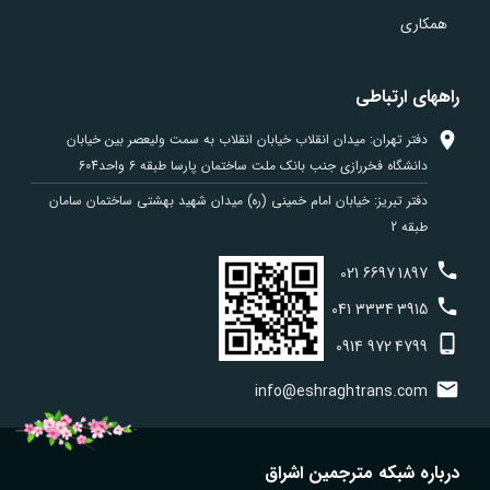
همکاری
راههای ارتباطی
دفتر تهران: میدان انقلاب خیابان انقلاب به سمت ولیعصر بین خیابان
دانشگاه فخررازی جنب بانک ملت ساختمان پارسا طبقه 6 واحد604
دفتر تبریز: خیابان امام خمینی (ره) میدان شهید بهشتی ساختمان سامان
طبقه 2
021
6697
1897
041
3334
3915
0914
972
4799
info@eshraghtrans.com
درباره شبکه مترجمین اشراق