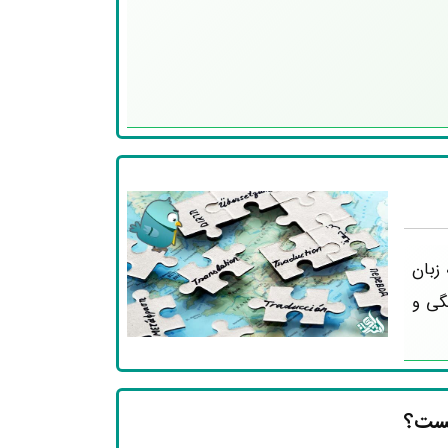
 زبان
گی و
یست؟