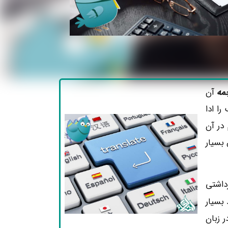
مه
آن‌
را ادا
در آن
 بسیار
داشتی
 بسیار
 زبان