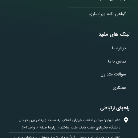
گواهی نامه ویراستاری
لینک های مفید
درباره ما
تماس با ما
سوالات متداول
همکاری
راههای ارتباطی
دفتر تهران: میدان انقلاب خیابان انقلاب به سمت ولیعصر بین خیابان
دانشگاه فخررازی جنب بانک ملت ساختمان پارسا طبقه 6 واحد604
دفتر تبریز: خیابان امام خمینی (ره) میدان شهید بهشتی ساختمان سامان