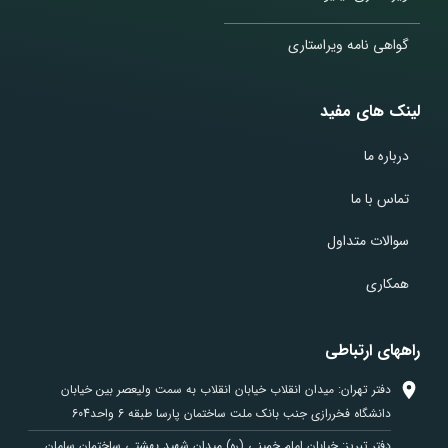
گواهی نامه ویراستاری
لینک های مفید
درباره ما
تماس با ما
سوالات متداول
همکاری
راههای ارتباطی
دفتر تهران: میدان انقلاب خیابان انقلاب به سمت ولیعصر بین خیابان
دانشگاه فخررازی جنب بانک ملت ساختمان پارسا طبقه 6 واحد604
دفتر تبریز: خیابان امام خمینی (ره) میدان شهید بهشتی ساختمان سامان