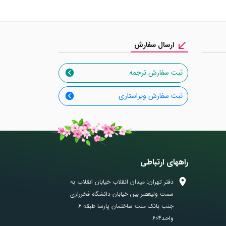
ارسال سفارش
ثبت سفارش ترجمه
ثبت سفارش ویراستاری
راههای ارتباطی
دفتر تهران: میدان انقلاب خیابان انقلاب به
سمت ولیعصر بین خیابان دانشگاه فخررازی
جنب بانک ملت ساختمان پارسا طبقه 6
واحد604