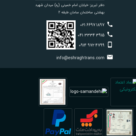
دفتر تبریز: خیابان امام خمینی (ره) میدان شهید
بهشتی ساختمان سامان طبقه 2
021
6697
1897
041
3334
3915
0914
972
4799
info@eshraghtrans.com