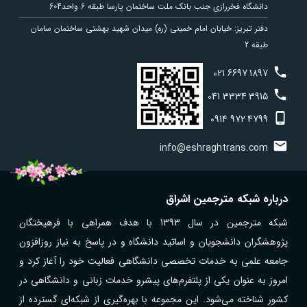
دانشگاه فخررازی جنب بانک ملت ساختمان پارسا طبقه 6 واحد604
دفتر تبریز: خیابان امام خمینی (ره) میدان شهید بهشتی ساختمان سامان
طبقه 2
021
6697
1897
041
3334
3915
0914
972
4799
info@eshraghtrans.com
درباره شبکه مترجمین اشراق
شبکه مترجمین در سال 1393 با هدف همراهی با فرهیختگان
پژوهشگران دانشجویان و اساتید دانشگاه و در پاسخ به نیاز روزافزون
جامعه علمی به خدمات تخصصی دانشگاهی فعالیت خود را آغاز کرد و
امروز به عنوان یکی از پلتفرم‌های پیشرو خدمات زبانی و دانشگاهی در
کشور شناخته می‌شود. این مجموعه با بهره‌گیری از شبکه‌ای گسترده از