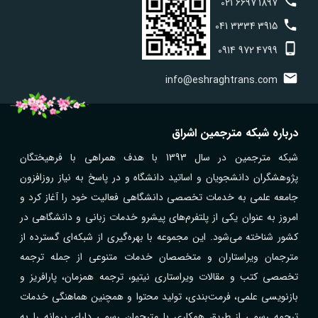
021
6697
1897
041
3334
3915
0914
972
4799
info@eshraghtrans.com
درباره شبکه مترجمین اشراق
شبکه مترجمین در سال 1393 با هدف همراهی با فرهیختگان
پژوهشگران دانشجویان و اساتید دانشگاه و در پاسخ به نیاز روزافزون
جامعه علمی به خدمات تخصصی دانشگاهی فعالیت خود را آغاز کرد و
امروز به عنوان یکی از پلتفرم‌های پیشرو خدمات زبانی و دانشگاهی در
کشور شناخته می‌شود. این مجموعه با بهره‌گیری از شبکه‌ای گسترده از
مترجمان ویراستاران و متخصصان خدمات متنوعی از جمله ترجمه
تخصصی کتب و مقالات ویراستاری نیتیو، ترجمه همزمان، پارافریز و
بازنویسی علمی، فرمت‌بندی، تولید محتوا و همچنین هماهنگی خدمات
ترجمه رسمی از طریق همکاری با مترجمان رسمی دارای پروانه را به