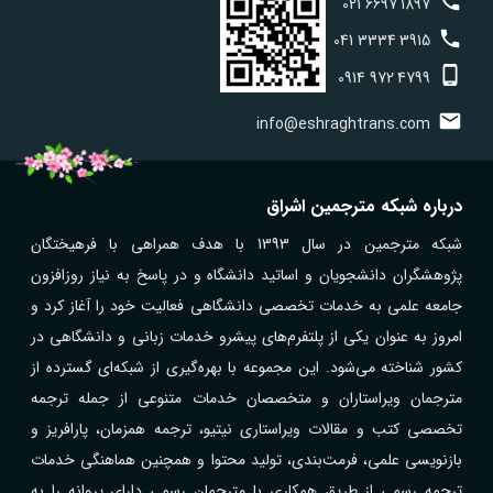
021
6697
1897
041
3334
3915
0914
972
4799
info@eshraghtrans.com
درباره شبکه مترجمین اشراق
شبکه مترجمین در سال 1393 با هدف همراهی با فرهیختگان
پژوهشگران دانشجویان و اساتید دانشگاه و در پاسخ به نیاز روزافزون
جامعه علمی به خدمات تخصصی دانشگاهی فعالیت خود را آغاز کرد و
امروز به عنوان یکی از پلتفرم‌های پیشرو خدمات زبانی و دانشگاهی در
کشور شناخته می‌شود. این مجموعه با بهره‌گیری از شبکه‌ای گسترده از
مترجمان ویراستاران و متخصصان خدمات متنوعی از جمله ترجمه
تخصصی کتب و مقالات ویراستاری نیتیو، ترجمه همزمان، پارافریز و
بازنویسی علمی، فرمت‌بندی، تولید محتوا و همچنین هماهنگی خدمات
ترجمه رسمی از طریق همکاری با مترجمان رسمی دارای پروانه را به