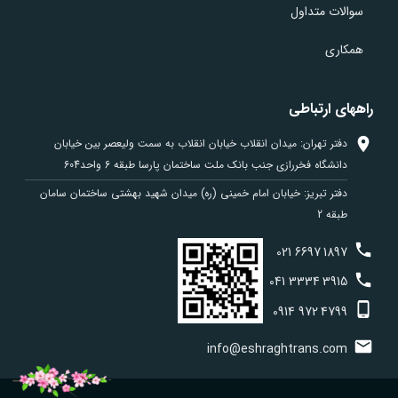
سوالات متداول
همکاری
راههای ارتباطی
دفتر تهران: میدان انقلاب خیابان انقلاب به سمت ولیعصر بین خیابان
دانشگاه فخررازی جنب بانک ملت ساختمان پارسا طبقه 6 واحد604
دفتر تبریز: خیابان امام خمینی (ره) میدان شهید بهشتی ساختمان سامان
طبقه 2
021
6697
1897
041
3334
3915
0914
972
4799
info@eshraghtrans.com