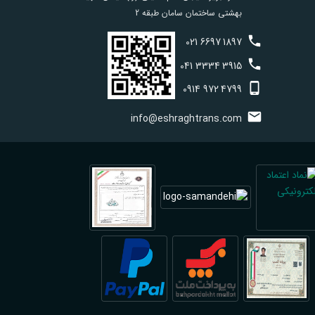
بهشتی ساختمان سامان طبقه 2
021
6697
1897
041
3334
3915
0914
972
4799
info@eshraghtrans.com