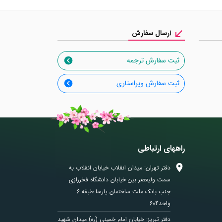
ارسال سفارش
ثبت سفارش ترجمه
ثبت سفارش ویراستاری
راههای ارتباطی
دفتر تهران: میدان انقلاب خیابان انقلاب به
سمت ولیعصر بین خیابان دانشگاه فخررازی
جنب بانک ملت ساختمان پارسا طبقه 6
واحد604
دفتر تبریز: خیابان امام خمینی (ره) میدان شهید