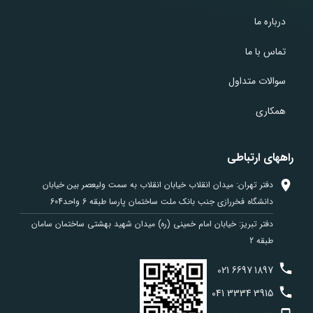
درباره ما
تماس با ما
سوالات متداول
همکاری
راههای ارتباطی
دفتر تهران: میدان انقلاب خیابان انقلاب به سمت ولیعصر بین خیابان
دانشگاه فخررازی جنب بانک ملت ساختمان پارسا طبقه 6 واحد604
دفتر تبریز: خیابان امام خمینی (ره) میدان شهید بهشتی ساختمان سامان
طبقه 2
021
6697
1897
041
3334
3915