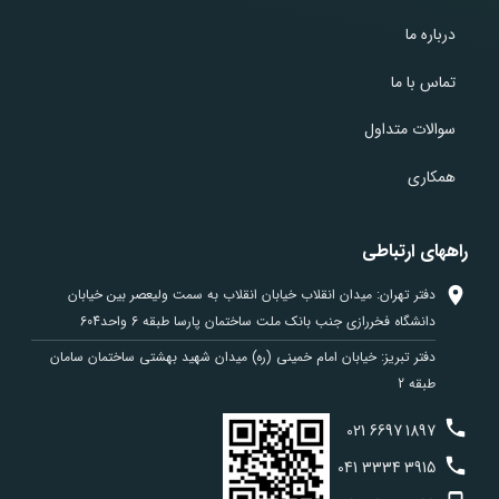
درباره ما
تماس با ما
سوالات متداول
همکاری
راههای ارتباطی
دفتر تهران: میدان انقلاب خیابان انقلاب به سمت ولیعصر بین خیابان
دانشگاه فخررازی جنب بانک ملت ساختمان پارسا طبقه 6 واحد604
دفتر تبریز: خیابان امام خمینی (ره) میدان شهید بهشتی ساختمان سامان
طبقه 2
021
6697
1897
041
3334
3915