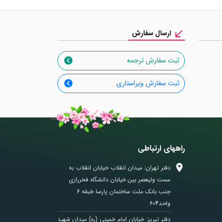
ارسال سفارش
ثبت سفارش ترجمه
ثبت سفارش ویراستاری
راههای ارتباطی
دفتر تهران: میدان انقلاب خیابان انقلاب به
سمت ولیعصر بین خیابان دانشگاه فخررازی
جنب بانک ملت ساختمان پارسا طبقه 6
واحد604
دفتر تبریز: خیابان امام خمینی (ره) میدان شهید