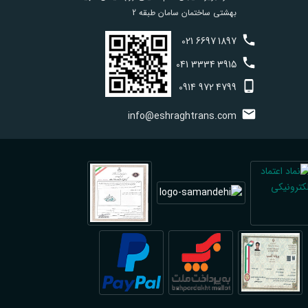
بهشتی ساختمان سامان طبقه 2
021
6697
1897
041
3334
3915
0914
972
4799
info@eshraghtrans.com