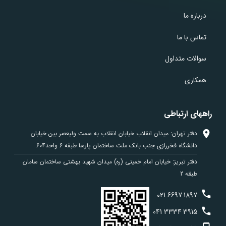
درباره ما
تماس با ما
سوالات متداول
همکاری
راههای ارتباطی
دفتر تهران: میدان انقلاب خیابان انقلاب به سمت ولیعصر بین خیابان
دانشگاه فخررازی جنب بانک ملت ساختمان پارسا طبقه 6 واحد604
دفتر تبریز: خیابان امام خمینی (ره) میدان شهید بهشتی ساختمان سامان
طبقه 2
021
6697
1897
041
3334
3915