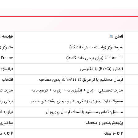
آلمان 🇩🇪
فرانسه 🇫🇷
غیرمتمرکز (وابسته به هر دانشگاه)
متمرکز (از طری
Uni-Assist (برای برخی دانشگاه‌ها)
Études en France (ویژه
آلمانی (B2/C1) یا انگلیسی
فرانسوی (B2/C1) یا ان
ارسال مستقیم یا از طریق Uni-Assist؛ بدون مصاحبه
انتخاب ر
مدرک تحصیلی + زبان + انگیزه‌نامه + رزومه + توصیه‌نامه
مدرک تحص
معمولاً ندارد؛ بجز در پزشکی، هنر و برخی رشته‌های خاص
برخی رشت
مستقل؛ تماس مستقیم با استاد، ارسال پروپوزال
نیاز به 
پژوهش‌محور و منعطف
ساختاریا
4 تا 10 هفته
4 تا 8 هفته پس از مصاحبه