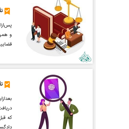
تأ
پس‌ازا
و همرا
قضاییه
تأ
بعدازا
دریافت
که قبل
دادگست