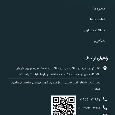
درباره ما
تماس با ما
سوالات متداول
همکاری
راههای ارتباطی
دفتر تهران: میدان انقلاب خیابان انقلاب به سمت ولیعصر بین خیابان
دانشگاه فخررازی جنب بانک ملت ساختمان پارسا طبقه 6 واحد604
دفتر تبریز: خیابان امام خمینی (ره) میدان شهید بهشتی ساختمان سامان
طبقه 2
021
6697
1897
041
3334
3915