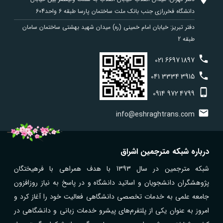
دانشگاه فخررازی جنب بانک ملت ساختمان پارسا طبقه 6 واحد604
دفتر تبریز: خیابان امام خمینی (ره) میدان شهید بهشتی ساختمان سامان
طبقه 2
021
6697
1897
041
3334
3915
0914
972
4799
info@eshraghtrans.com
درباره شبکه مترجمین اشراق
شبکه مترجمین در سال 1393 با هدف همراهی با فرهیختگان
پژوهشگران دانشجویان و اساتید دانشگاه و در پاسخ به نیاز روزافزون
جامعه علمی به خدمات تخصصی دانشگاهی فعالیت خود را آغاز کرد و
امروز به عنوان یکی از پلتفرم‌های پیشرو خدمات زبانی و دانشگاهی در