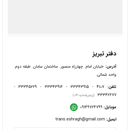
دفتر تبریز
آدرس:
خیابان امام. چهارراه منصور. ساختمان سامان. طبقه دوم.
واحد شمالی.
تلفن:
4107 - 33343915 - 33343916 - 33345229 -
33342677
(پیش‌شماره 041)
موبایل:
09149724799
ایمیل:
trans.eshragh@gmail.com