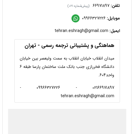
تلفن:
66971897
(پیش‌شماره 021)
موبایل:
09966327226
ایمیل:
tehran.eshragh@gmail.com
هماهنگی و پشتیبانی ترجمه رسمی - تهران
میدان انقلاب خیابان انقلاب به سمت ولیعصر بین خیابان
دانشگاه فخررازی جنب بانک ملت ساختمان پارسا طبقه 6
واحد604.
02166971897 - 09966327226 -
tehran.eshragh@gmail.com
درحال بارگذاری گوگل‌مپ...