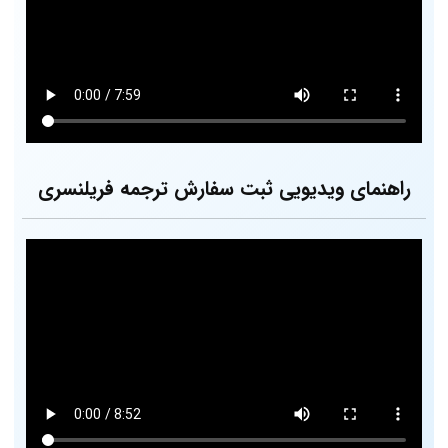
راهنمای ویدیویی ثبت سفارش ترجمه فریلنسری