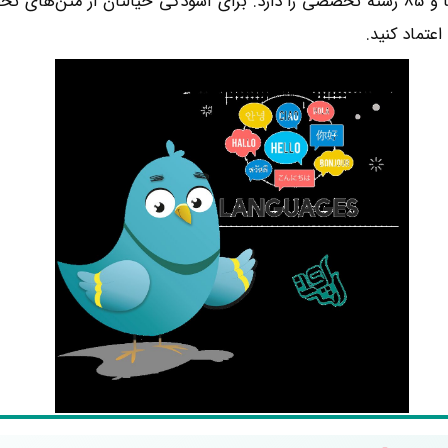
پارافریز در 7 زبان پرکاربرد در دنیا و 85 رشته تخصصی را دارد. برای آسودگی خیالتا
عتماد کنید.