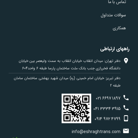
تماس با ما
سوالات متداول
همکاری
راههای ارتباطی
دفتر تهران: میدان انقلاب خیابان انقلاب به سمت ولیعصر بین خیابان
دانشگاه فخررازی جنب بانک ملت ساختمان پارسا طبقه 6 واحد604
دفتر تبریز: خیابان امام خمینی (ره) میدان شهید بهشتی ساختمان سامان
طبقه 2
021
6697
1897
041
3334
3915
0914
972
4799
info@eshraghtrans.com