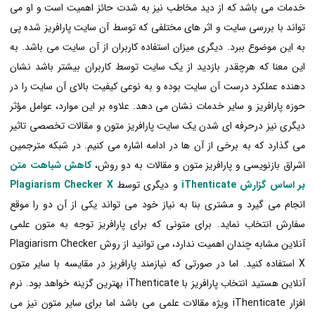
خدمات
می باشد که از دید مخاطب نیز به شدت حائز اهمیت است و او می
تواند با بررسی سایت و اثر های مختلفی که توسط آن سایت پارافریز شده پی
به این موضوع ببرد. دیگری میزان استفاده کاربران از آن سایت می باشد. به
این معنا که هرچقدر بازدید از یک سایت توسط کاربران بیشتر باشد نشان
دهنده عملکرد درست آن سایت بوده و به نوعی کیفیت بالای آن سایت را در
حوزه پارافریز و سایر خدمات نشان می دهد. علاوه بر این موارد، عوامل مؤثر
دیگری نیز درحرفه ای شدن یک سایت پارافریز متون و مقالات تخصصی تاثیر
می گذارد که به برخی از آن ها در ادامه اشاره می کنیم. در شبکه مترجمین
اشراق بازنویسی و پارافریز متون و مقالات به دو روش،
کاهش شباهت متن
بر اساس گزارش iThenticate
و دیگری توسط
Plagiarism Checker X
انجام می گیرد و مشتری بنا به نیاز خود می تواند یکی از آن دو را موقع
سفارش انتخاب نماید. برای متونی که برای پارافریز توجه به متون علمی
آنلاین مشابه چندان اهمیت ندارد، می توانید از روش Plagiarism Checker
X استفاده کنید. اما در صورتی که نیازمند پارافریز در مقایسه با سایر متون
آنلاین هستید انتخاب پارافریز با iThenticate بهترین گزینه خواهد بود. نرم
افزار iThenticate ویژه مقالات علمی می باشد اما برای سایر متون نیز می