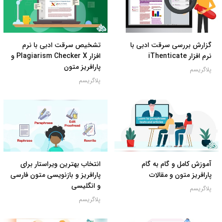
گزارش بررسی سرقت ادبی با
تشخیص سرقت ادبی با نرم
نرم افزار iThenticate
افزار Plagiarism Checker X و
پارافریز متون
پلاگریسم
پلاگریسم
آموزش کامل و گام به گام
انتخاب بهترین ویراستار برای
پارافریز متون و مقالات
پارافریز و بازنویسی متون فارسی
و انگلیسی
پلاگریسم
پلاگریسم