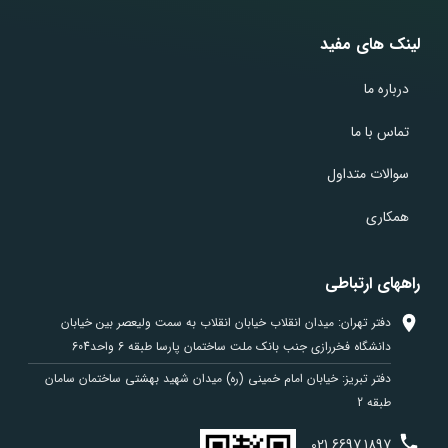
لینک های مفید
درباره ما
تماس با ما
سوالات متداول
همکاری
راههای ارتباطی
دفتر تهران: میدان انقلاب خیابان انقلاب به سمت ولیعصر بین خیابان
دانشگاه فخررازی جنب بانک ملت ساختمان پارسا طبقه 6 واحد604
دفتر تبریز: خیابان امام خمینی (ره) میدان شهید بهشتی ساختمان سامان
طبقه 2
021
6697
1897