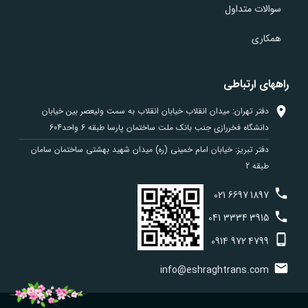
سوالات متداول
همکاری
راههای ارتباطی
دفتر تهران: میدان انقلاب خیابان انقلاب به سمت ولیعصر بین خیابان
دانشگاه فخررازی جنب بانک ملت ساختمان پارسا طبقه 6 واحد604
دفتر تبریز: خیابان امام خمینی (ره) میدان شهید بهشتی ساختمان سامان
طبقه 2
021
6697
1897
041
3334
3915
0914
972
4799
info@eshraghtrans.com