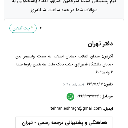
تیم پشتیبانی شبکه مترجمین اشراق، آماده پاسخگویی به
سوالات شما در همه ساعات شبانه‌روز
•
چت آنلاین
دفتر تهران
آدرس:
میدان انقلاب خیابان انقلاب به سمت ولیعصر بین
خیابان دانشگاه فخررازی جنب بانک ملت ساختمان پارسا طبقه
6 واحد604.
تلفن:
66971897
(پیش‌شماره 021)
موبایل:
09966327226
ایمیل:
tehran.eshragh@gmail.com
هماهنگی و پشتیبانی ترجمه رسمی - تهران