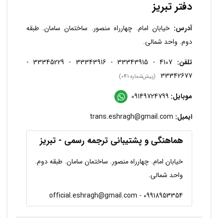
دفتر تبریز
آدرس:
خیابان امام. چهارراه منصور. ساختمان سامان. طبقه
دوم. واحد شمالی.
تلفن:
4107 - 33343915 - 33343916 - 33345229 -
33342677
(پیش‌شماره 041)
موبایل:
09149724799
ایمیل:
trans.eshragh@gmail.com
هماهنگی و پشتیبانی ترجمه رسمی - تبریز
خیابان امام. چهارراه منصور. ساختمان سامان. طبقه دوم.
واحد شمالی.
09918953354 - official.eshragh@gmail.com