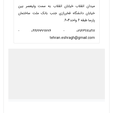
میدان انقلاب خیابان انقلاب به سمت ولیعصر بین
خیابان دانشگاه فخررازی جنب بانک ملت ساختمان
پارسا طبقه 6 واحد604.
02166971897 - 09966327226 -
tehran.eshragh@gmail.com
درحال بارگذاری گوگل‌مپ...