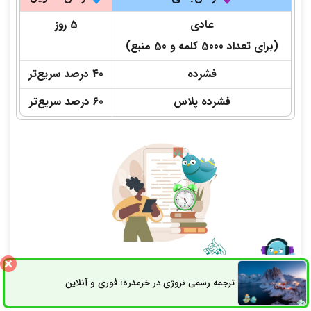
عادی
5 روز
(برای تعداد 5000 کلمه و 50 منبع)
فشرده
40 درصد سریع‌تر
فشرده پلاس
60 درصد سریع‌تر
ترجمه رسمی نروژی در خرمدره؛ فوری و آنلاین
ثبت سفارش
راه های ارتباطی