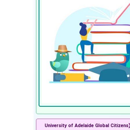
بورسیه‌های دانشگاه آدلاید (University of Adelaide Global Citizens