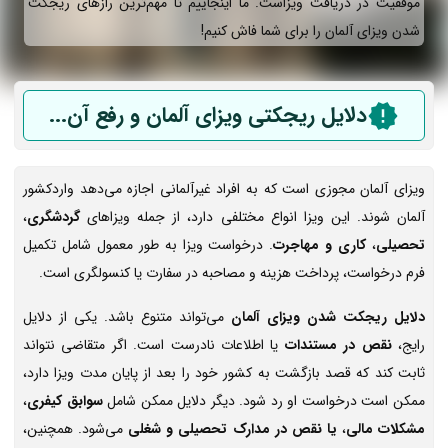
موفقیت در دریافت ویزاست. ما اینجاییم تا مهم‌ترین رازهای ریجکت
شدن ویزای آلمان را برای شما فاش کنیم!
دلایل ریجکتی ویزای آلمان و رفع آن
...
ویزای آلمان مجوزی است که به افراد غیرآلمانی اجازه می‌دهد واردکشور
آلمان شوند. این ویزا انواع مختلفی دارد، از جمله ویزاهای
گردشگری
،
تحصیلی
،
کاری و مهاجرت
. درخواست ویزا به طور معمول شامل تکمیل
فرم درخواست، پرداخت هزینه و مصاحبه در سفارت یا کنسولگری است.
دلایل ریجکت شدن ویزای آلمان
می‌تواند متنوع باشد. یکی از دلایل
رایج،
نقص در مستندات
یا اطلاعات نادرست است. اگر متقاضی نتواند
ثابت کند که قصد بازگشت به کشور خود را بعد از پایان مدت ویزا دارد،
ممکن است درخواست او رد شود. دیگر دلایل ممکن شامل
سوابق کیفری
،
مشکلات مالی
،
یا نقص در مدارک تحصیلی و شغلی
می‌شود. همچنین،