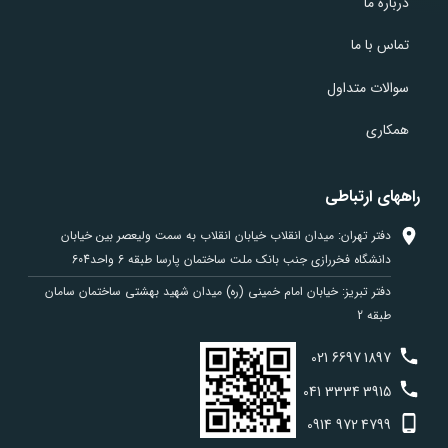
درباره ما
تماس با ما
سوالات متداول
همکاری
راههای ارتباطی
دفتر تهران: میدان انقلاب خیابان انقلاب به سمت ولیعصر بین خیابان
دانشگاه فخررازی جنب بانک ملت ساختمان پارسا طبقه 6 واحد604
دفتر تبریز: خیابان امام خمینی (ره) میدان شهید بهشتی ساختمان سامان
طبقه 2
021
6697
1897
041
3334
3915
0914
972
4799