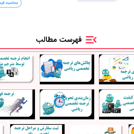
محاسبه قی
فهرست مطالب