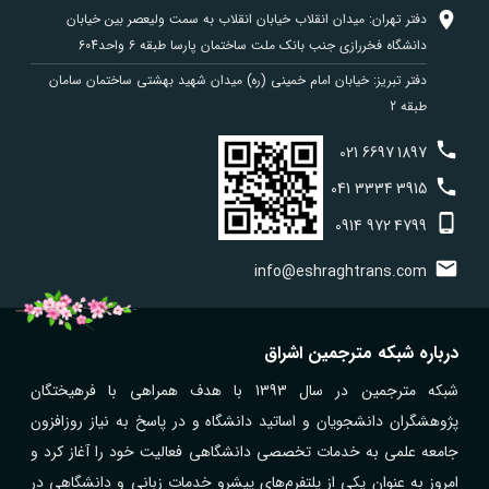
دفتر تهران: میدان انقلاب خیابان انقلاب به سمت ولیعصر بین خیابان
دانشگاه فخررازی جنب بانک ملت ساختمان پارسا طبقه 6 واحد604
دفتر تبریز: خیابان امام خمینی (ره) میدان شهید بهشتی ساختمان سامان
طبقه 2
021
6697
1897
041
3334
3915
0914
972
4799
info@eshraghtrans.com
درباره شبکه مترجمین اشراق
شبکه مترجمین در سال 1393 با هدف همراهی با فرهیختگان
پژوهشگران دانشجویان و اساتید دانشگاه و در پاسخ به نیاز روزافزون
جامعه علمی به خدمات تخصصی دانشگاهی فعالیت خود را آغاز کرد و
امروز به عنوان یکی از پلتفرم‌های پیشرو خدمات زبانی و دانشگاهی در