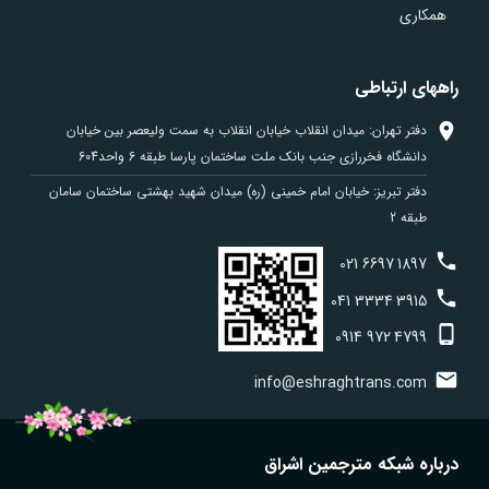
همکاری
راههای ارتباطی
دفتر تهران: میدان انقلاب خیابان انقلاب به سمت ولیعصر بین خیابان
دانشگاه فخررازی جنب بانک ملت ساختمان پارسا طبقه 6 واحد604
دفتر تبریز: خیابان امام خمینی (ره) میدان شهید بهشتی ساختمان سامان
طبقه 2
021
6697
1897
041
3334
3915
0914
972
4799
info@eshraghtrans.com
درباره شبکه مترجمین اشراق