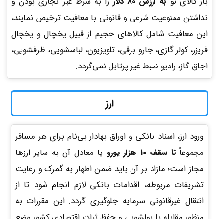
بار کالای نو
به ارزش 80 دلار
را به شرط غیر تجاری بودن و
نداشتن ممنوعیت شرعی و قانونی با معافیت ترخیص نمایند،
این معافیت شامل کالاهای حجیم از قبیل یخچال و یخچال
فریزر، کولر گازی، جارو برقی، تلویزیون، لباسشویی، ظرفشویی،
اجاق گاز، رادیو ضبط غیر پرتابل نمی‌گردد.
ارز
ورود ارز، اسناد بانکی و اوراق بهادار بی‌نام برای هر مسافر
مجموعاً
تا سقف 10 هزار یورو
یا معادل آن به سایر ارزها
مجاز است؛ مازاد بر آن باید ضمن اظهار به گمرک و رعایت
تشریفات مربوطه، اقدامات بانکی لازم انجام شود تا از
انتقال غیرقانونی سرمایه جلوگیری گردد. این مقررات به
منظور مقابله با پولشویی و حفظ ثبات اقتصادی کشور وضع