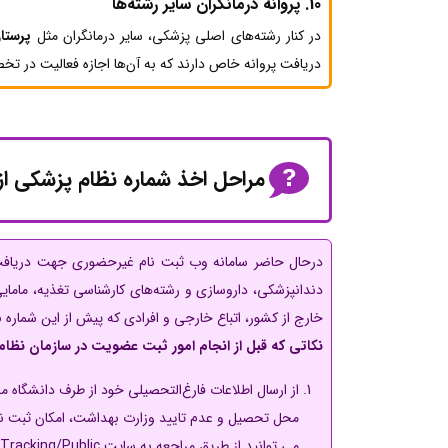
10.
پروانه درمانگران سایر رشته‌ها
در کنار رشته‌های اصلی پزشکی، سایر درمانگران مثل
پرستا
دریافت پروانه خاص دارند که به آن‌ها اجازه فعالیت در ت
مراحل
اخذ شماره نظام پزشکی
از
درحال حاضر سامانه وب ثبت نام غیرحضوری جهت دریافت ش
دندانپزشکی، داروسازی و رشته‌های کارشناسی تغذیه، مامایی،
خارج از کشور، اتباع خارجی و افرادی که پیش از این شماره 
نکاتی که قبل از انجام امور ثبت عضویت در سازمان نظام 
از ارسال اطلاعات فارغ‌التحصیلی خود از طرف دانشگاه
محل تحصیل و عدم تایید وزارت بهداشت، امکان ثبت 
می توانید از طریق مراجعه به سایت https://sidap.behdasht.gov.ir/Tracking/Public و وارد نمودن کد ملی وضعیت تحصیلی خود را چک نمایید.