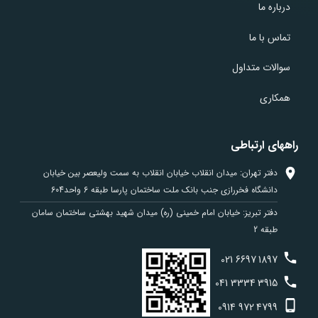
درباره ما
تماس با ما
سوالات متداول
همکاری
راههای ارتباطی
دفتر تهران: میدان انقلاب خیابان انقلاب به سمت ولیعصر بین خیابان
دانشگاه فخررازی جنب بانک ملت ساختمان پارسا طبقه 6 واحد604
دفتر تبریز: خیابان امام خمینی (ره) میدان شهید بهشتی ساختمان سامان
طبقه 2
021
6697
1897
041
3334
3915
0914
972
4799