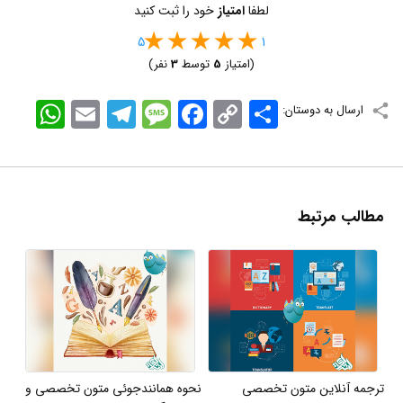
لطفا
امتیاز
خود را ثبت کنید
5
1
(امتیاز
5
توسط
3
نفر)
اشتراک
Copy
Facebook
Message
Telegram
Email
WhatsApp
ارسال به دوستان:
Link
مطالب مرتبط
ترجمه آنلاین متون تخصصی
نحوه همانندجوئی متون تخصصی و