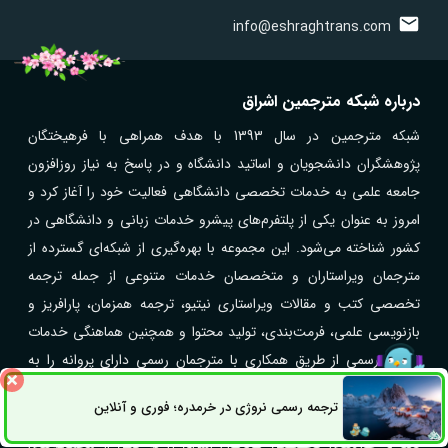
info@eshraghtrans.com
درباره شبکه مترجمین اشراق
شبکه مترجمین در سال 1393 با هدف همراهی با فرهیختگان
پژوهشگران دانشجویان و اساتید دانشگاه و در پاسخ به نیاز روزافزون
جامعه علمی به خدمات تخصصی دانشگاهی فعالیت خود را آغاز کرد و
امروز به عنوان یکی از پلتفرم‌های پیشرو خدمات زبانی و دانشگاهی در
کشور شناخته می‌شود. این مجموعه با بهره‌گیری از شبکه‌ای گسترده از
مترجمان ویراستاران و متخصصان خدمات متنوعی از جمله ترجمه
تخصصی کتب و مقالات ویراستاری نیتیو، ترجمه همزمان، پارافریز و
بازنویسی علمی، فرمت‌بندی، تولید محتوا و همچنین هماهنگی خدمات
ترجمه رسمی از طریق همکاری با مترجمان رسمی دارای پروانه را به
صورت آنلاین ارائه می‌کند. همکاری گسترده با مراکز علمی دانشگاه‌ها
ترجمه رسمی نروژی در خرمدره؛ فوری و آنلاین
ثبت سفارش
راه های ارتباطی
شرکت‌ها و سازمان‌های مختلف و ارائه خدمات در بیش از ۴۰ زبان زنده
دنیا و حوزه‌های تخصصی گوناگون اشراق را به یکی از مجموعه‌های