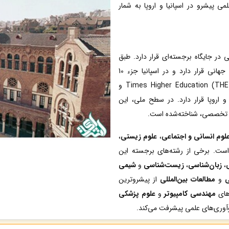
ی پیشرو در اسپانیا و اروپا به شمار
ی در جایگاه برجسته‌ای قرار دارد. طبق
رتبه‌بندی QS 2024، این دانشگاه در رده‌بندی 200-250 جهانی قرار دارد و در اسپانیا جزء 10
دانشگاه برتر محسوب می‌شود. همچنین در رتبه‌بندی Times Higher Education (THE) و
انیا و اروپا قرار دارد. در سطح ملی، این
ای تخصصی، شناخته‌شده است.
لوم انسانی و اجتماعی
،
علوم زیستی
،
 است. برخی از رشته‌های برجسته این
،
زبان‌شناسی
،
زیست‌شناسی
و
شیمی
ی
و
مطالعات بین‌المللی
از پیشروترین
‌های
مهندسی کامپیوتر
و
علوم پزشکی
 نوآوری‌های علمی پیشرفت می‌کند.