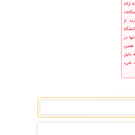
 ارائه
کانات
د. از
نشگاه
نها در
 همین
 دلیل
 غنی،