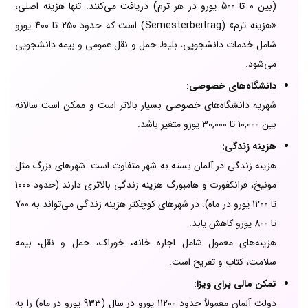
(بین 0 تا 500 یورو در هر ترم) دریافت می‌کنند. تنها هزینه اصلی،
«هزینه ترم» (Semesterbeitrag) است که حدود 250 تا 400 یورو
شامل خدمات دانشجویی، بلیط حمل و نقل عمومی و بیمه دانشجویی
می‌شود.
دانشگاه‌های خصوصی:
شهریه دانشگاه‌های خصوصی بسیار بالاتر است و ممکن است سالانه
بین 10,000 تا 30,000 یورو متغیر باشد.
هزینه زندگی:
هزینه زندگی در آلمان بسته به شهر متفاوت است. شهرهای بزرگ مثل
مونیخ، فرانکفورت و هامبورگ هزینه زندگی بالاتری دارند (حدود 1000
تا 1200 یورو در ماه). در شهرهای کوچکتر هزینه زندگی می‌تواند به 700
تا 800 یورو کاهش یابد.
هزینه‌های معمول شامل اجاره خانه، خوراک، حمل و نقل، بیمه
سلامت، کتاب و تفریح است.
تمکن مالی برای ویزا:
دولت آلمان معمولاً حدود 11200 یورو در سال (933 یورو در ماه) را به