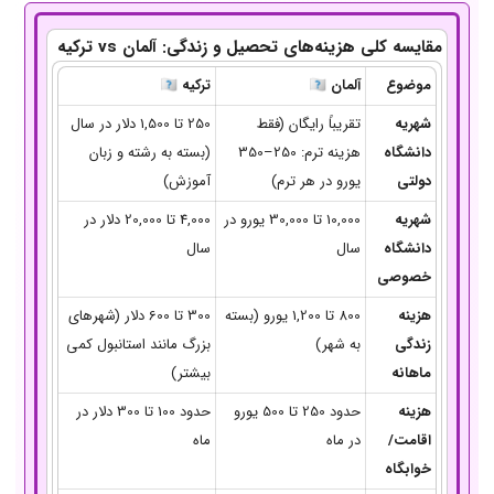
مقایسه کلی هزینه‌های تحصیل و زندگی: آلمان vs ترکیه
موضوع
آلمان 🇩🇪
ترکیه 🇹🇷
شهریه
تقریباً رایگان (فقط
250 تا 1,500 دلار در سال
دانشگاه
هزینه ترم: 250–350
(بسته به رشته و زبان
دولتی
یورو در هر ترم)
آموزش)
شهریه
10,000 تا 30,000 یورو در
4,000 تا 20,000 دلار در
دانشگاه
سال
سال
خصوصی
هزینه
800 تا 1,200 یورو (بسته
300 تا 600 دلار (شهرهای
زندگی
به شهر)
بزرگ مانند استانبول کمی
ماهانه
بیشتر)
هزینه
حدود 250 تا 500 یورو
حدود 100 تا 300 دلار در
اقامت/
در ماه
ماه
خوابگاه