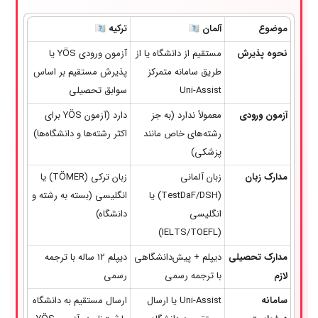
موضوع
آلمان 🇩🇪
ترکیه 🇹🇷
نحوه پذیرش
مستقیم از دانشگاه یا از
آزمون ورودی YÖS یا
طریق سامانه متمرکز
پذیرش مستقیم بر اساس
Uni-Assist
سوابق تحصیلی
آزمون ورودی
معمولاً ندارد (به جز
دارد (آزمون YÖS برای
رشته‌های خاص مانند
اکثر رشته‌ها و دانشگاه‌ها)
پزشکی)
مدارک زبان
زبان آلمانی
زبان ترکی (TÖMER) یا
(TestDaF/DSH) یا
انگلیسی (بسته به رشته و
انگلیسی
دانشگاه)
(IELTS/TOEFL)
مدارک تحصیلی
دیپلم + پیش‌دانشگاهی
دیپلم 12 ساله با ترجمه
لازم
با ترجمه رسمی
رسمی
سامانه
Uni-Assist یا ارسال
ارسال مستقیم به دانشگاه