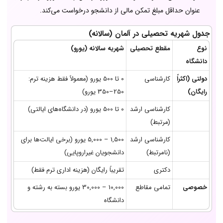
عنوان حداقل مبلغ تمکن مالی از دانشجو درخواست می‌کند.
جدول شهریه تحصیلی در آلمان (سالانه)
نوع
مقطع تحصیلی
شهریه سالانه (یورو)
دانشگاه
دولتی (اکثراً
کارشناسی
0 تا 500 یورو (معمولاً فقط هزینه ترم:
رایگان)
250–350 یورو)
کارشناسی ارشد
0 تا 500 یورو (در دانشگاه‌های ایالتی)
(مرتبط)
کارشناسی ارشد
1,500 – 5,000 یورو (برخی ایالت‌ها برای
(نامرتبط)
دانشجویان غیراروپایی)
دکتری
تقریباً رایگان (هزینه اداری ترم فقط)
خصوصی
تمامی مقاطع
10,000 – 30,000 یورو بسته به رشته و
دانشگاه