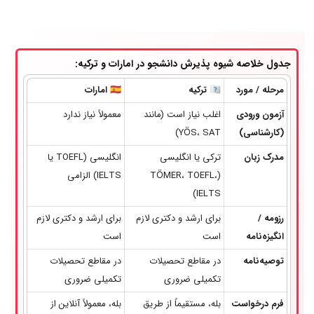
جدول خلاصه شیوه پذیرش دانشجو در امارات و ترکیه:
مرحله / مورد
🇹🇷 ترکیه
🇦🇪 امارات
آزمون ورودی
اغلب نیاز است (مانند
معمولاً نیاز ندارد
(کارشناسی)
YÖS، SAT)
مدرک زبان
ترکی یا انگلیسی
انگلیسی (TOEFL یا
(TÖMER، TOEFL،
IELTS) الزامی
IELTS)
رزومه /
برای ارشد و دکتری لازم
برای ارشد و دکتری لازم
انگیزه‌نامه
است
است
توصیه‌نامه
در مقاطع تحصیلات
در مقاطع تحصیلات
تکمیلی ضروری
تکمیلی ضروری
فرم درخواست
بله، مستقیماً از طریق
بله، معمولاً آنلاین از