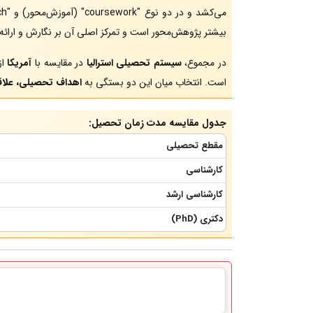
می‌کشد و در دو نوع "coursework" (آموزش‌محور) و "research" (پژوهش‌محور) ارائه می‌شود. دوره دکتری در
بیشتر پژوهش‌محور است و تمرکز اصلی آن بر نگارش و ارائه پ
در مجموع،
سیستم تحصیلی استرالیا
در مقایسه با
آمریکا
از
است. انتخاب میان این دو بستگی به
اهداف تحصیلی، علاق
جدول مقایسه مدت زمان تحصیل:
مقطع تحصیلی
کارشناسی
کارشناسی ارشد
دکتری (PhD)